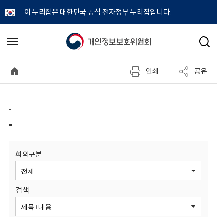
이 누리집은 대한민국 공식 전자정부 누리집입니다.
개
메
검
뉴
색
인
열
인쇄
공유
기
정
보
-
보
호
회의구분
위
검색
원