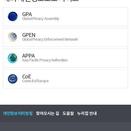
GPA
Global Privacy Assembly
GPEN
Global Privacy Enforcement Network
APPA
Asia Pacific Privacy Authorities
CoE
Council of Europe
개인정보처리방침
찾아오시는 길
도움말
누리집 안내