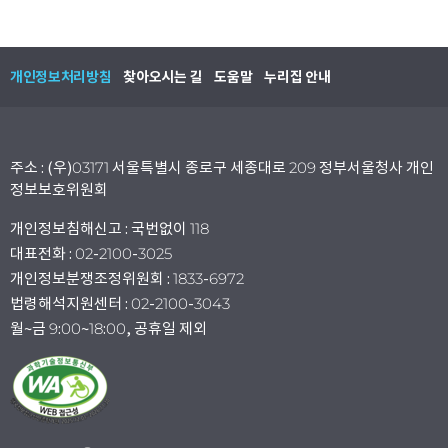
개인정보처리방침
찾아오시는 길
도움말
누리집 안내
주소 : (우)03171 서울특별시 종로구 세종대로 209 정부서울청사 개인
정보보호위원회
개인정보침해신고 : 국번없이 118
대표전화 : 02-2100-3025
개인정보분쟁조정위원회 : 1833-6972
법령해석지원센터 : 02-2100-3043
월~금 9:00~18:00, 공휴일 제외