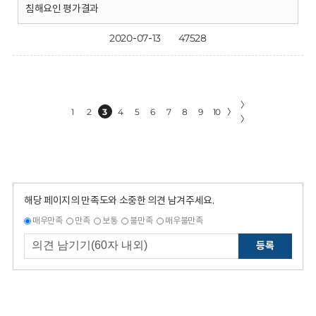
침해요인 평가결과
2020-07-13
47528
〉
1
2
3
4
5
6
7
8
9
10
〉
〉
해당 페이지의 만족도와 소중한 의견 남겨주세요.
매우만족
만족
보통
불만족
매우불만족
등록