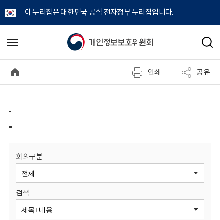
이 누리집은 대한민국 공식 전자정부 누리집입니다.
개
메
검
뉴
색
인
열
인쇄
공유
기
정
보
-
보
호
회의구분
위
검색
원