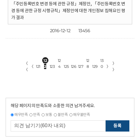
「주민등록번호 변경 등에 관한 규정」제정안, 「주민등록번호 변
경 등에 관한 규정 시행규칙」제정안에 대한 개인정보 침해요인 평
가 결과
2016-12-12
13456
12
12
12
13
〈
〉
〈
121
2
123
4
125
126
127
8
129
0
〉
〈
〉
해당 페이지의 만족도와 소중한 의견 남겨주세요.
매우만족
만족
보통
불만족
매우불만족
등록