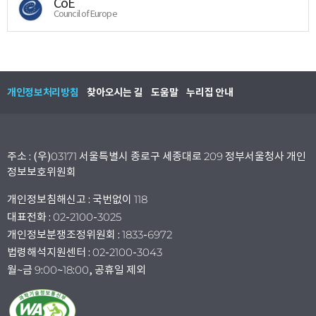
CoE
Council of Europe
개인정보처리방침
찾아오시는 길
도움말
누리집 안내
주소 : (우)03171 서울특별시 종로구 세종대로 209 정부서울청사 개인
정보보호위원회
개인정보침해신고 : 국번없이 118
대표전화 : 02-2100-3025
개인정보분쟁조정위원회 : 1833-6972
법령해석지원센터 : 02-2100-3043
월~금 9:00~18:00, 공휴일 제외