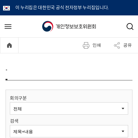
이 누리집은 대한민국 공식 전자정부 누리집입니다.
개
메
검
뉴
색
인
열
인쇄
공유
기
정
보
-
보
호
회의구분
위
검색
원