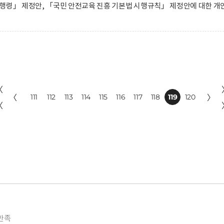
행령」 제정안, 「국민 안전교육 진흥 기본법 시행규칙」 제정안에 대한 개
〈
〈
111
112
113
114
115
116
117
118
119
120
〉
〈
만족