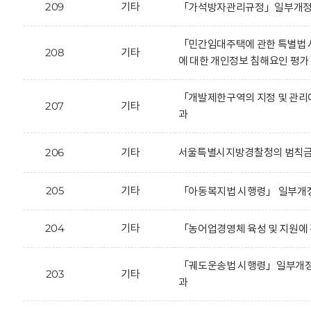
209
기타
「가석방자관리규정」일부개정안
「민간임대주택에 관한 특별법
208
기타
에 대한 개인정보 침해요인 평가
「개발제한구역의 지정 및 관리
207
기타
과
206
기타
서울특별시지방경찰청의 범칙금 
205
기타
「아동복지법 시행령」 일부개정
204
기타
「농어업경영체 육성 및 지원에
「궤도운송법 시행령」일부개정안
203
기타
과