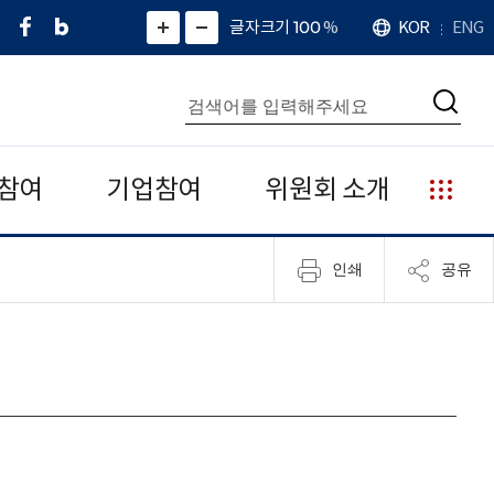
페
네
X
확
글자크기 100
%
KOR
ENG
언
화
화
이
이
(
대
어
면
면
스
버
트
수
확
축
북
블
위
대
통
소
치
검
로
터
합
색
그
)
검
색
참여
기업참여
위원회 소개
누
리
집
인쇄
공유
안
내