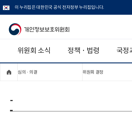
이 누리집은 대한민국 공식 전자정부 누리집입니다.
개
인
위원회 소식
정책 · 법령
국정
정
보
"접기,펼치기"
"접기,펼치기"
심의 · 의결
위원회 결정
보
호
-
위
원