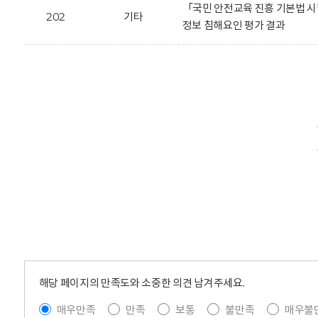
「국민 안전교육 진흥 기본법 시
202
기타
정보 침해요인 평가 결과
해당 페이지의 만족도와 소중한 의견 남겨주세요.
매우만족
만족
보통
불만족
매우불