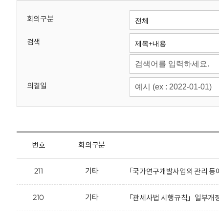
회
회의구분
검색
의결일
번호
회의구분
211
기타
「국가연구개발사업의 관리 등에
210
기타
「관세사법 시행규칙」일부개정안