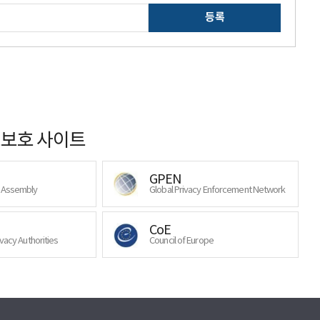
등록
보호 사이트
GPEN
y Assembly
Global Privacy Enforcement Network
CoE
ivacy Authorities
Council of Europe