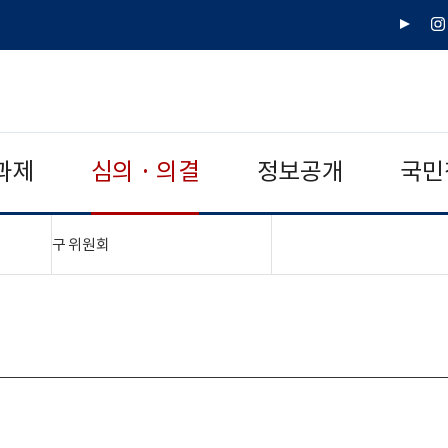
유
인
튜
스
브
타
그
램
과제
심의 · 의결
정보공개
국민
"접기,펼치기"
구 위원회