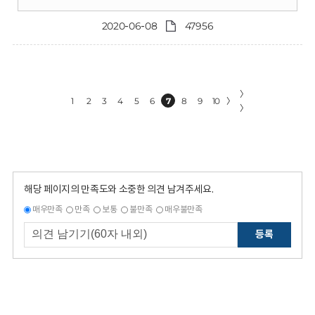
2020-06-08
47956
〉
1
2
3
4
5
6
7
8
9
10
〉
〉
해당 페이지의 만족도와 소중한 의견 남겨주세요.
매우만족
만족
보통
불만족
매우불만족
등록