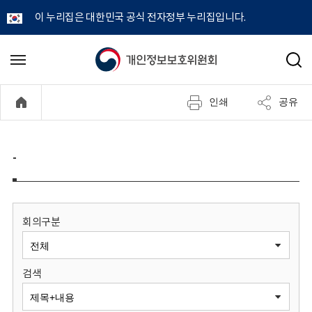
이 누리집은 대한민국 공식 전자정부 누리집입니다.
개
메
검
뉴
색
인
열
인쇄
공유
기
정
보
-
보
호
회의구분
위
검색
원