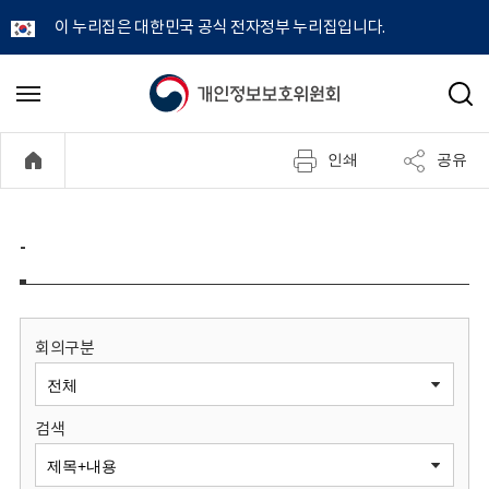
이 누리집은 대한민국 공식 전자정부 누리집입니다.
개
메
검
뉴
색
인
열
인쇄
공유
기
정
보
-
보
호
회의구분
위
검색
원