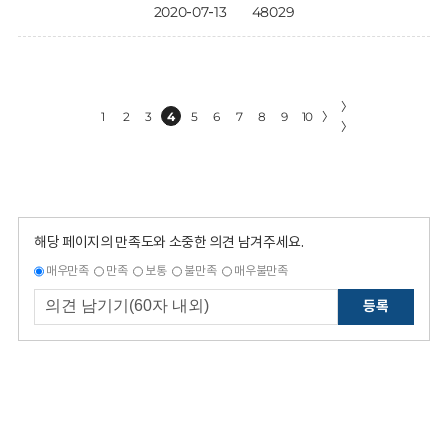
2020-07-13
48029
〉
1
2
3
4
5
6
7
8
9
10
〉
〉
해당 페이지의 만족도와 소중한 의견 남겨주세요.
매우만족
만족
보통
불만족
매우불만족
등록