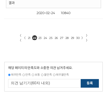
결과
2020-02-24
10840
〈
〉
〈
21
22
23
24
25
26
27
28
29
30
〉
〈
〉
해당 페이지의 만족도와 소중한 의견 남겨주세요.
매우만족
만족
보통
불만족
매우불만족
등록