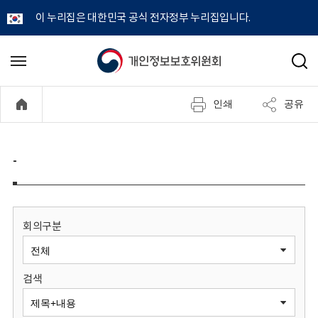
이 누리집은 대한민국 공식 전자정부 누리집입니다.
개
메
검
뉴
색
인
열
인쇄
공유
기
정
보
-
보
호
회의구분
위
검색
원