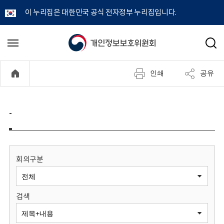
이 누리집은 대한민국 공식 전자정부 누리집입니다.
개
메
검
뉴
색
인
열
인쇄
공유
기
정
보
-
보
호
회의구분
위
검색
원