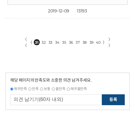
2019-12-09
13193
〈
〉
〈
31
32
33
34
35
36
37
38
39
40
〉
〈
〉
해당 페이지의 만족도와 소중한 의견 남겨주세요.
매우만족
만족
보통
불만족
매우불만족
등록