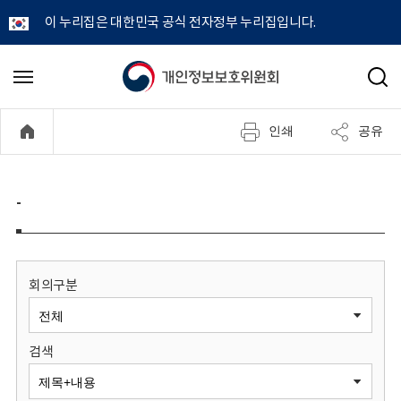
이 누리집은 대한민국 공식 전자정부 누리집입니다.
개
메
검
뉴
색
인
열
인쇄
공유
기
정
보
-
보
호
회의구분
위
검색
원