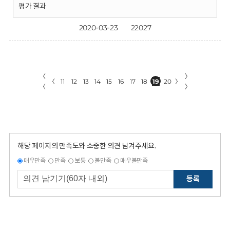
평가 결과
2020-03-23
22027
〈
〉
〈
11
12
13
14
15
16
17
18
19
20
〉
〈
〉
해당 페이지의 만족도와 소중한 의견 남겨주세요.
매우만족
만족
보통
불만족
매우불만족
등록