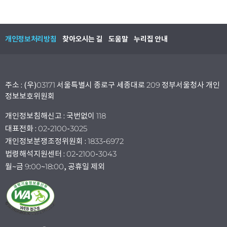
개인정보처리방침
찾아오시는 길
도움말
누리집 안내
주소 : (우)03171 서울특별시 종로구 세종대로 209 정부서울청사 개인
정보보호위원회
개인정보침해신고 : 국번없이 118
대표전화 : 02-2100-3025
개인정보분쟁조정위원회 : 1833-6972
법령해석지원센터 : 02-2100-3043
월~금 9:00~18:00, 공휴일 제외