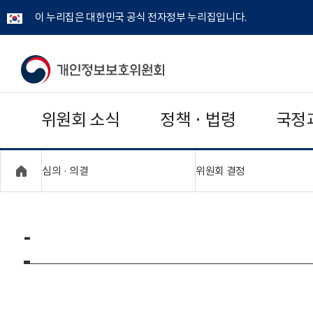
이 누리집은 대한민국 공식 전자정부 누리집입니다.
개
인
위원회 소식
정책 · 법령
국정
정
보
"접기,펼치기"
"접기,펼치기"
심의 · 의결
위원회 결정
보
호
-
위
원