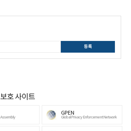
등록
보호 사이트
GPEN
y Assembly
Global Privacy Enforcement Network