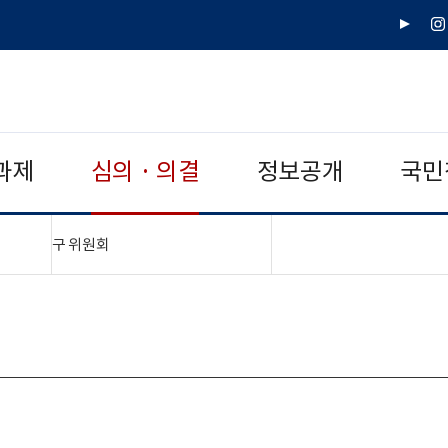
유
인
튜
스
브
타
그
램
과제
심의 · 의결
정보공개
국민
"접기,펼치기"
구 위원회