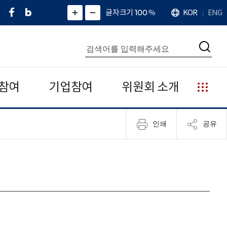
페
네
X
확
글자크기 100
%
KOR
ENG
언
화
화
이
이
(
대
어
면
면
스
버
트
수
확
축
북
블
위
대
통
소
치
검
로
터
합
색
그
)
검
색
참여
기업참여
위원회 소개
누
리
집
인쇄
공유
안
내