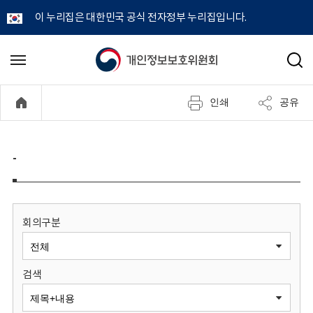
이 누리집은 대한민국 공식 전자정부 누리집입니다.
개
메
검
뉴
색
인
열
인쇄
공유
기
정
보
-
보
호
회의구분
위
검색
원