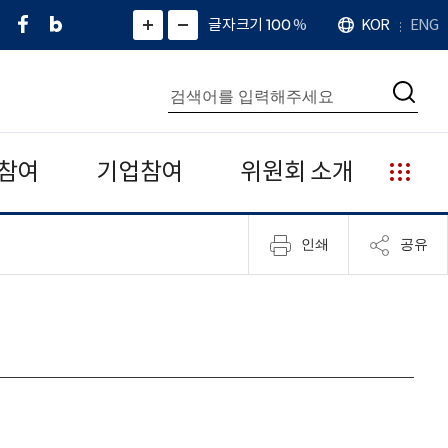
페
네
X
확
글자크기 100
%
KOR
ENG
언
화
화
이
이
(
대
어
면
면
스
버
트
수
확
축
북
블
위
대
통
소
치
검
로
터
합
색
그
)
검
색
참여
기업참여
위원회 소개
누
리
집
인쇄
공유
안
내