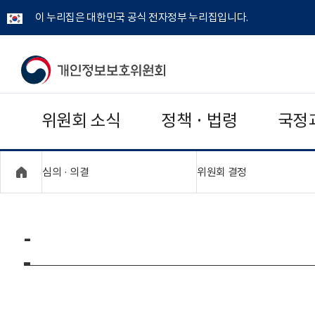
이 누리집은 대한민국 공식 전자정부 누리집입니다.
개
인
위원회 소식
정책 · 법령
국정
정
보
"접기,펼치기"
"접기,펼치기"
심의 · 의결
위원회 결정
보
호
-
위
원