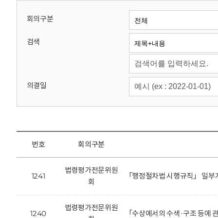
회
회의구분
검색
의결일
번호
회의구분
법령평가전문위원
1241
「행정절차법 시행규칙」 일부개
회
법령평가전문위원
1240
「수상에서의 수색·구조 등에 