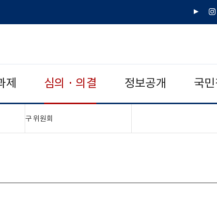
유
인
튜
스
브
타
그
램
과제
심의 · 의결
정보공개
국민
"접기,펼치기"
구 위원회