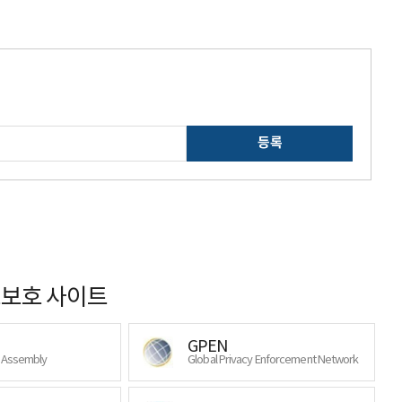
등록
보호 사이트
GPEN
y Assembly
Global Privacy Enforcement Network