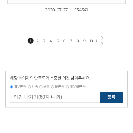
2020-07-27
134341
〉
1
2
3
4
5
6
7
8
9
10
〉
〉
해당 페이지의 만족도와 소중한 의견 남겨주세요.
매우만족
만족
보통
불만족
매우불만족
등록