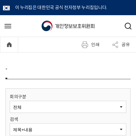
이 누리집은 대한민국 공식 전자정부 누리집입니다.
개
메
검
뉴
색
인
열
인쇄
공유
기
정
보
-
보
호
회의구분
위
검색
원