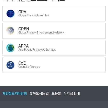
GPA
Global Privacy Assembly
GPEN
Global Privacy Enforcement Network
APPA
Asia Pacific Privacy Authorities
CoE
Council of Europe
개인정보처리방침
찾아오시는 길
도움말
누리집 안내