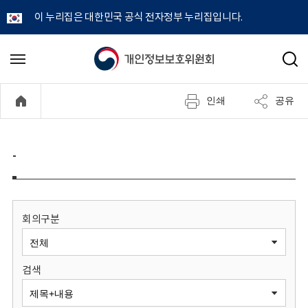
이 누리집은 대한민국 공식 전자정부 누리집입니다.
개
메
검
뉴
색
인
열
인쇄
공유
기
정
보
-
보
호
회의구분
위
검색
원