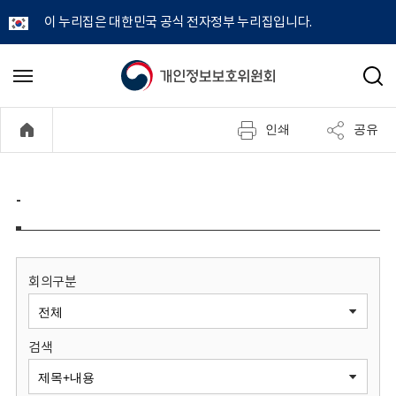
이 누리집은 대한민국 공식 전자정부 누리집입니다.
개
메
검
뉴
색
인
열
인쇄
공유
기
정
보
-
보
호
회의구분
위
검색
원