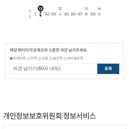
13
13
13
14
〈
〈
1
132
133
4
135
136
137
8
139
0
〈
해당 페이지의 만족도와 소중한 의견 남겨주세요.
매우만족
만족
보통
불만족
매우불만족
등록
개인정보보호위원회 정보서비스