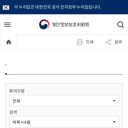
이 누리집은 대한민국 공식 전자정부 누리집입니다.
개
메
검
뉴
색
인
열
인쇄
공유
기
정
보
-
보
호
회의구분
위
검색
원