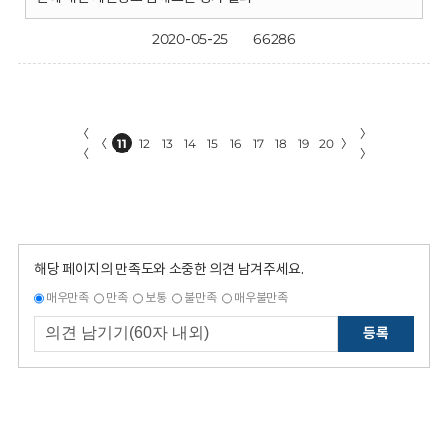
2020-05-25
66286
〈
〉
〈
11
12
13
14
15
16
17
18
19
20
〉
〈
〉
해당 페이지의 만족도와 소중한 의견 남겨주세요.
매우만족
만족
보통
불만족
매우불만족
등록