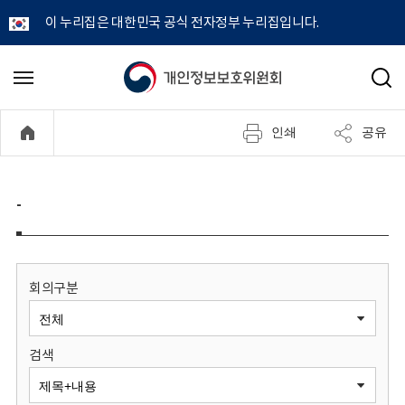
이 누리집은 대한민국 공식 전자정부 누리집입니다.
개
메
검
뉴
색
인
열
인쇄
공유
기
정
보
-
보
호
회의구분
위
검색
원