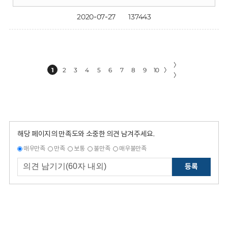
2020-07-27
137443
〉
1
2
3
4
5
6
7
8
9
10
〉
〉
해당 페이지의 만족도와 소중한 의견 남겨주세요.
매우만족
만족
보통
불만족
매우불만족
등록