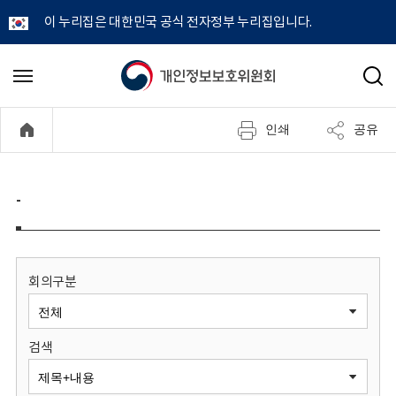
이 누리집은 대한민국 공식 전자정부 누리집입니다.
개
메
검
뉴
색
인
열
인쇄
공유
기
정
보
-
보
호
회의구분
위
검색
원