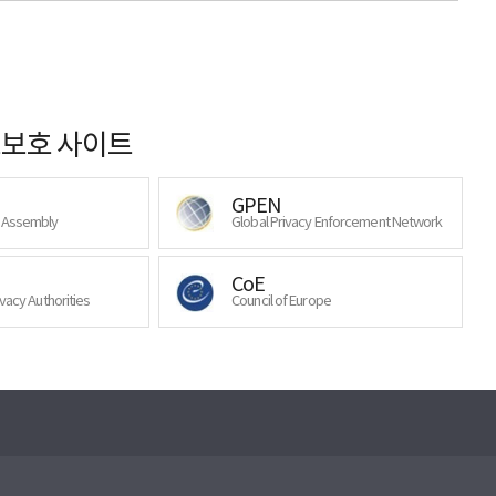
보호 사이트
GPEN
y Assembly
Global Privacy Enforcement Network
CoE
ivacy Authorities
Council of Europe