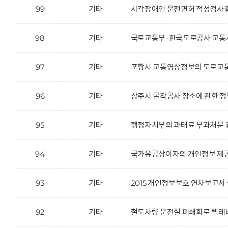
99
기타
시각장애인 운전면허 적성검사결
98
기타
국토교통부·한국도로공사 교통사
97
기타
포항시 교통영상정보의 도로교통
96
기타
상주시 굴착공사 장소에 관한 정
95
기타
행정자치부의 과태료 부과처분 결
94
기타
국가유공상이자의 개인정보 제공
93
기타
2015 개인정보보호 연차보고서 
92
기타
철도차량 운전실 폐쇄회로 텔레비