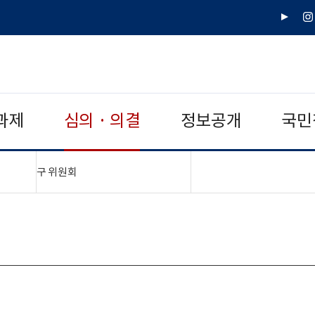
유
인
튜
스
브
타
그
램
과제
심의 · 의결
정보공개
국민
"접기,펼치기"
구 위원회