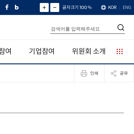
페
네
X
확
글자크기 100
%
KOR
ENG
언
화
화
이
이
(
대
어
면
면
스
버
트
수
확
축
북
블
위
대
통
소
치
검
로
터
합
색
그
)
검
색
참여
기업참여
위원회 소개
누
리
집
인쇄
공유
안
내