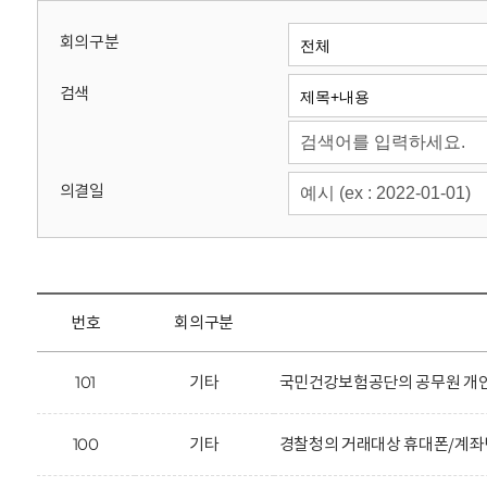
회
회의구분
검색
의결일
번호
회의구분
101
기타
국민건강보험공단의 공무원 개인
100
기타
경찰청의 거래대상 휴대폰/계좌번