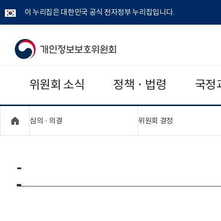
이 누리집은 대한민국 공식 전자정부 누리집입니다.
개
인
위원회 소식
정책 · 법령
국정
정
보
"접기,펼치기"
"접기,펼치기"
심의 · 의결
위원회 결정
보
호
-
위
원