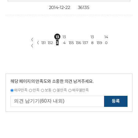
2014-12-22
36135
13
13
13
14
〈
〈
131
132
3
4
135
136
137
8
139
0
〈
해당 페이지의 만족도와 소중한 의견 남겨주세요.
매우만족
만족
보통
불만족
매우불만족
등록