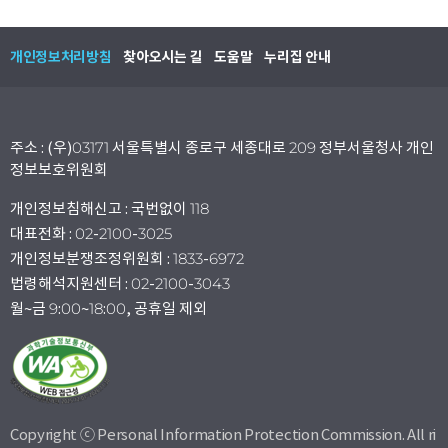
개인정보처리방침
찾아오시는 길
도움말
누리집 안내
주소 : (우)03171 서울특별시 종로구 세종대로 209 정부서울청사 개인
정보보호위원회
개인정보침해신고 : 국번없이 118
대표전화 : 02-2100-3025
개인정보분쟁조정위원회 : 1833-6972
법령해석지원센터 : 02-2100-3043
월~금 9:00~18:00, 공휴일 제외
Copyright ⓒ Personal Information Protection Commission. All ri