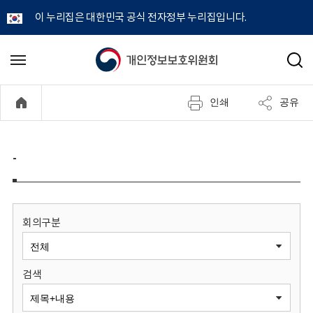
이 누리집은 대한민국 공식 전자정부 누리집입니다.
개
메
검
뉴
색
인
열
인쇄
공유
기
정
보
-
보
호
회의구분
위
검색
원