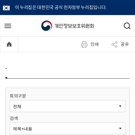
이 누리집은 대한민국 공식 전자정부 누리집입니다.
개
메
검
뉴
색
인
열
인쇄
공유
기
정
보
-
보
호
회의구분
위
검색
원