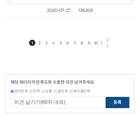
2020-07-27
136209
〉
1
2
3
4
5
6
7
8
9
10
〉
〉
해당 페이지의 만족도와 소중한 의견 남겨주세요.
매우만족
만족
보통
불만족
매우불만족
등록