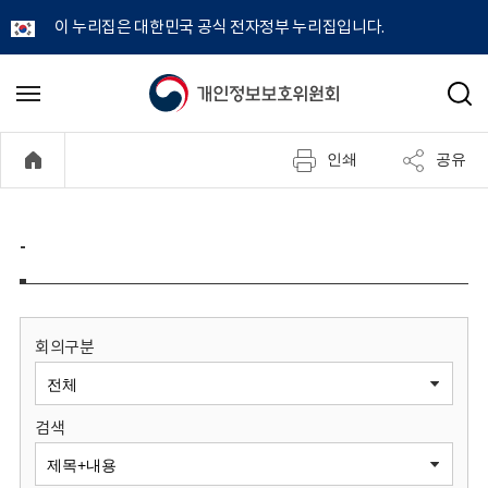
이 누리집은 대한민국 공식 전자정부 누리집입니다.
개
메
검
뉴
색
인
열
인쇄
공유
기
정
보
-
보
호
회의구분
위
검색
원