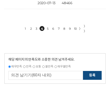
2020-07-13
48466
〉
1
2
3
4
5
6
7
8
9
10
〉
〉
해당 페이지의 만족도와 소중한 의견 남겨주세요.
매우만족
만족
보통
불만족
매우불만족
등록