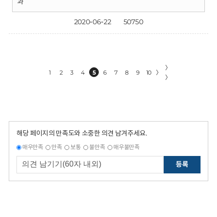
과
2020-06-22
50750
〉
1
2
3
4
5
6
7
8
9
10
〉
〉
해당 페이지의 만족도와 소중한 의견 남겨주세요.
매우만족
만족
보통
불만족
매우불만족
등록