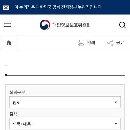
이 누리집은 대한민국 공식 전자정부 누리집입니다.
개
메
검
뉴
색
인
열
인쇄
공유
기
정
보
-
보
호
회의구분
위
검색
원