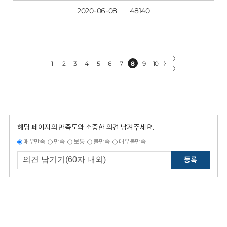
2020-06-08
48140
〉
1
2
3
4
5
6
7
8
9
10
〉
〉
해당 페이지의 만족도와 소중한 의견 남겨주세요.
매우만족
만족
보통
불만족
매우불만족
등록