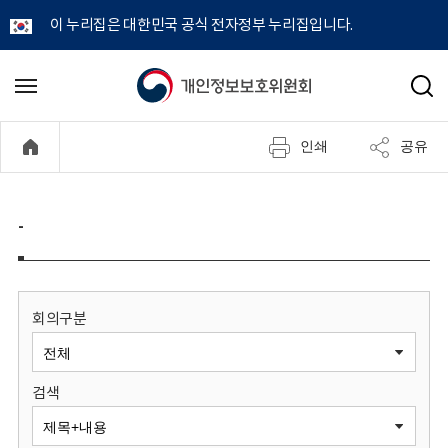
이 누리집은 대한민국 공식 전자정부 누리집입니다.
개
메
검
뉴
색
인
열
인쇄
공유
기
정
보
-
보
호
회의구분
위
검색
원