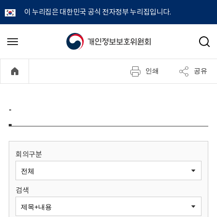
이 누리집은 대한민국 공식 전자정부 누리집입니다.
개
메
검
뉴
색
인
열
인쇄
공유
기
정
보
-
보
호
회의구분
위
검색
원