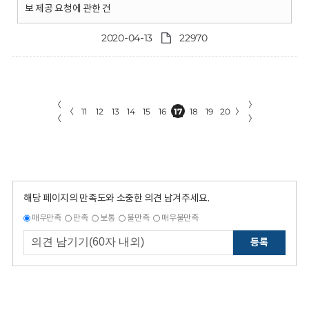
보 제공 요청에 관한 건
2020-04-13
22970
〈
〉
〈
11
12
13
14
15
16
17
18
19
20
〉
〈
〉
해당 페이지의 만족도와 소중한 의견 남겨주세요.
매우만족
만족
보통
불만족
매우불만족
등록