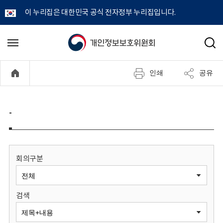
이 누리집은 대한민국 공식 전자정부 누리집입니다.
개
메
검
뉴
색
인
열
인쇄
공유
기
정
보
-
보
호
회의구분
위
검색
원