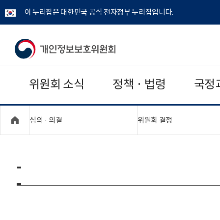
이 누리집은 대한민국 공식 전자정부 누리집입니다.
개
인
위원회 소식
정책 · 법령
국정
정
보
"접기,펼치기"
"접기,펼치기"
심의 · 의결
위원회 결정
보
호
-
위
원