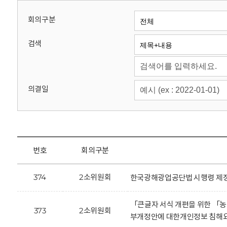
회
회의구분
검색
의결일
번호
회의구분
374
2소위원회
한국광해광업공단법 시행령 제정
「큰글자 서식 개편을 위한 「
373
2소위원회
부개정안에 대한개인정보 침해요