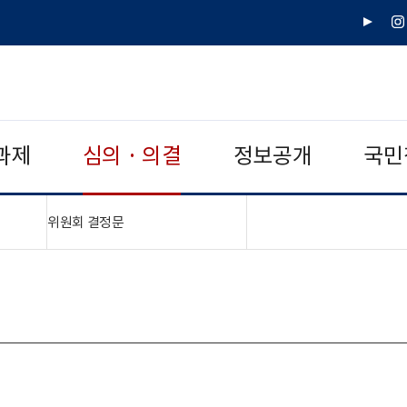
유
인
튜
스
브
타
그
램
과제
심의 · 의결
정보공개
국민
"접기,펼치기"
위원회 결정문