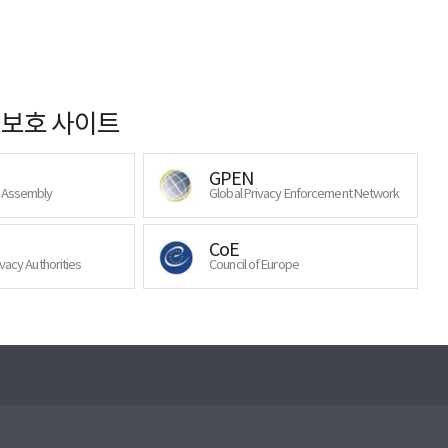
보호 사이트
GPEN
y Assembly
Global Privacy Enforcement Network
CoE
ivacy Authorities
Council of Europe