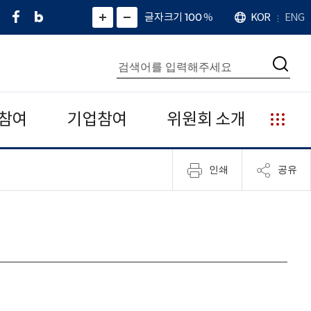
페
네
X
확
글자크기 100
%
KOR
ENG
언
화
화
이
이
(
대
어
면
면
스
버
트
수
확
축
북
블
위
대
통
소
치
검
로
터
합
색
그
)
검
색
참여
기업참여
위원회 소개
누
리
집
인쇄
공유
안
내