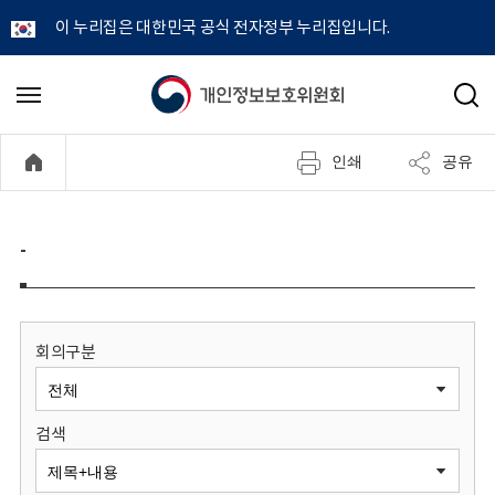
이 누리집은 대한민국 공식 전자정부 누리집입니다.
개
메
검
뉴
색
인
열
인쇄
공유
기
정
보
-
보
호
회의구분
위
검색
원