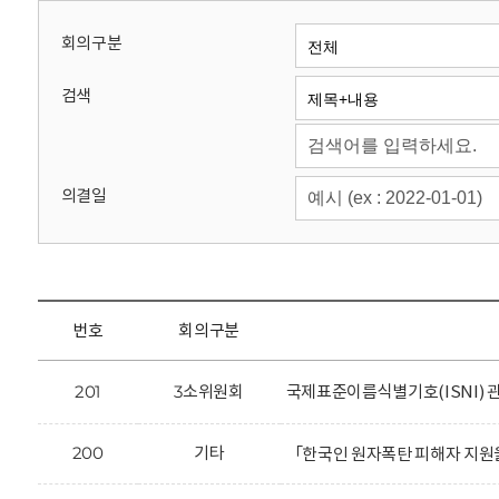
회
회의구분
검색
의결일
번호
회의구분
201
3소위원회
국제표준이름식별기호(ISNI) 
200
기타
「한국인 원자폭탄 피해자 지원을