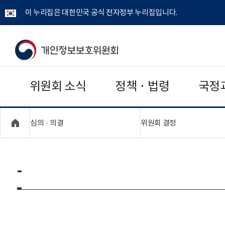
이 누리집은 대한민국 공식 전자정부 누리집입니다.
개
인
위원회 소식
정책 · 법령
국정
정
보
"접기,펼치기"
"접기,펼치기"
심의 · 의결
위원회 결정
보
호
-
위
원