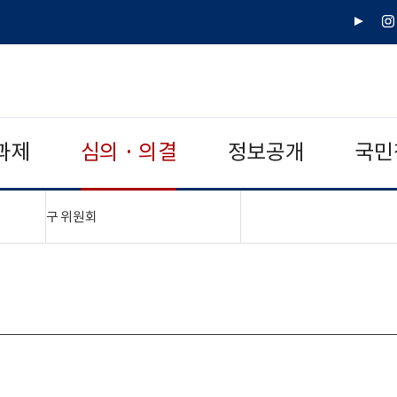
유
인
튜
스
브
타
그
램
과제
심의 · 의결
정보공개
국민
"접기,펼치기"
구 위원회