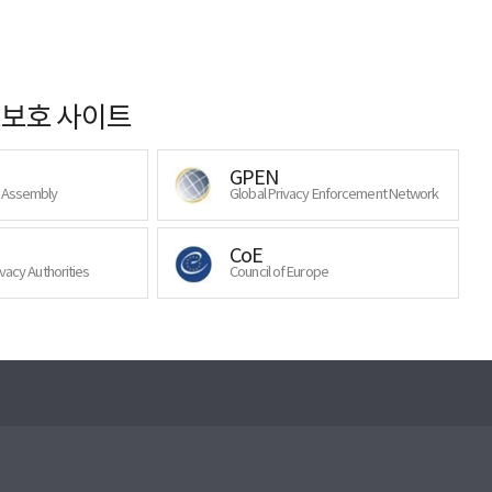
보호 사이트
GPEN
y Assembly
Global Privacy Enforcement Network
CoE
ivacy Authorities
Council of Europe