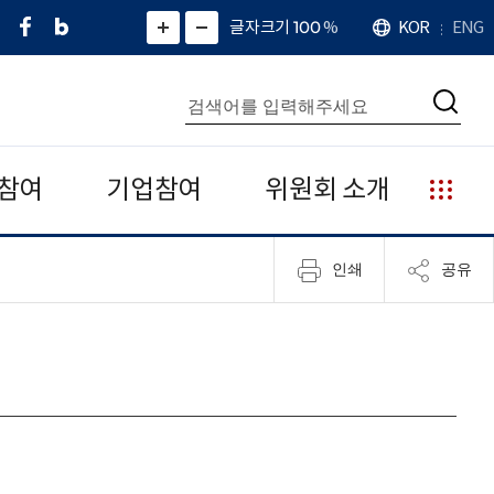
페
네
X
확
글자크기 100
%
KOR
ENG
언
화
화
이
이
(
대
어
면
면
스
버
트
수
확
축
북
블
위
대
통
소
치
검
로
터
합
색
그
)
검
색
참여
기업참여
위원회 소개
누
리
집
인쇄
공유
안
내