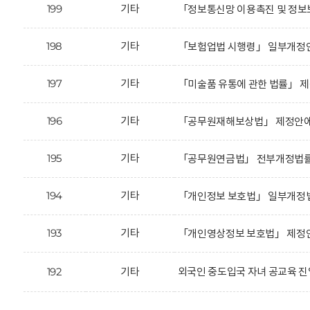
199
기타
「정보통신망 이용촉진 및 정보보
198
기타
「보험업법 시행령」 일부개정안
197
기타
「미술품 유통에 관한 법률」 제
196
기타
「공무원재해보상법」 제정안에 
195
기타
「공무원연금법」 전부개정법률안
194
기타
「개인정보 보호법」 일부개정법
193
기타
「개인영상정보 보호법」 제정안
192
기타
외국인 중도입국 자녀 공교육 진