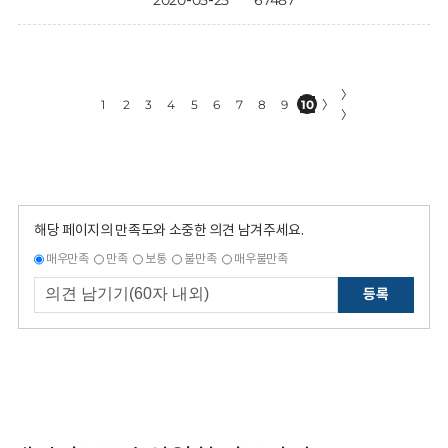
2020-05-25
67487
〉
1
2
3
4
5
6
7
8
9
10
〉
〉
해당 페이지의 만족도와 소중한 의견 남겨주세요.
매우만족
만족
보통
불만족
매우불만족
등록