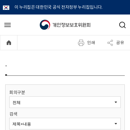
이 누리집은 대한민국 공식 전자정부 누리집입니다.
개
메
검
뉴
색
인
열
인쇄
공유
기
정
보
-
보
호
회의구분
위
검색
원