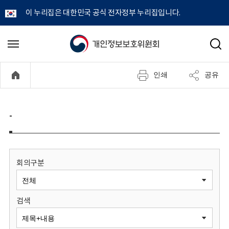
이 누리집은 대한민국 공식 전자정부 누리집입니다.
개
메
검
뉴
색
인
열
인쇄
공유
기
정
보
-
보
호
회의구분
위
검색
원