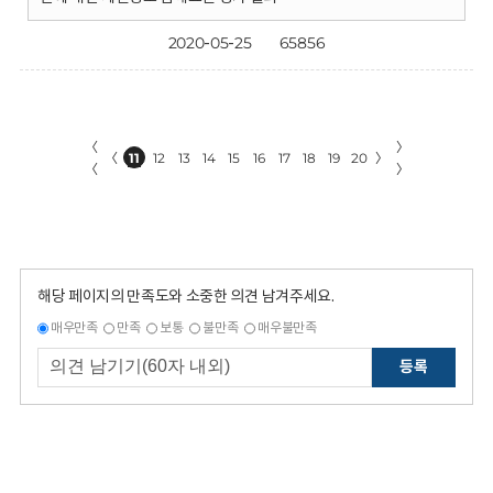
2020-05-25
65856
〈
〉
〈
11
12
13
14
15
16
17
18
19
20
〉
〈
〉
해당 페이지의 만족도와 소중한 의견 남겨주세요.
매우만족
만족
보통
불만족
매우불만족
등록