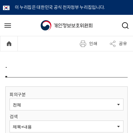
이 누리집은 대한민국 공식 전자정부 누리집입니다.
개
메
검
뉴
색
인
열
인쇄
공유
기
정
보
-
보
호
회의구분
위
검색
원