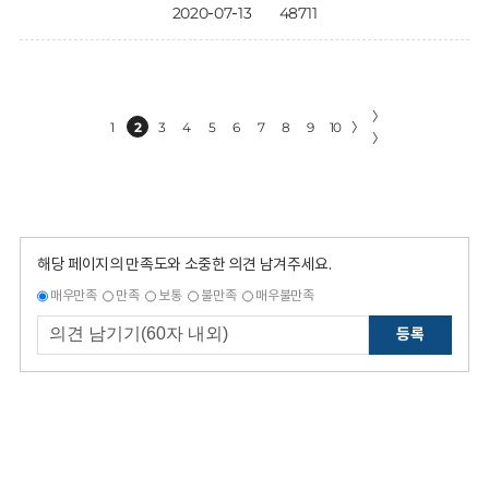
2020-07-13
48711
〉
1
2
3
4
5
6
7
8
9
10
〉
〉
해당 페이지의 만족도와 소중한 의견 남겨주세요.
매우만족
만족
보통
불만족
매우불만족
등록