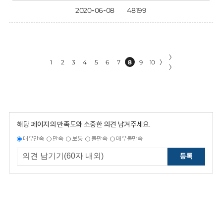
2020-06-08
48199
〉
1
2
3
4
5
6
7
8
9
10
〉
〉
해당 페이지의 만족도와 소중한 의견 남겨주세요.
매우만족
만족
보통
불만족
매우불만족
등록