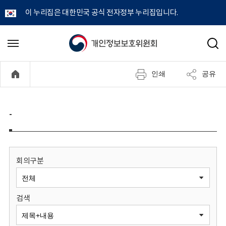
이 누리집은 대한민국 공식 전자정부 누리집입니다.
개
메
검
뉴
색
인
열
인쇄
공유
기
정
보
-
보
호
회의구분
위
검색
원