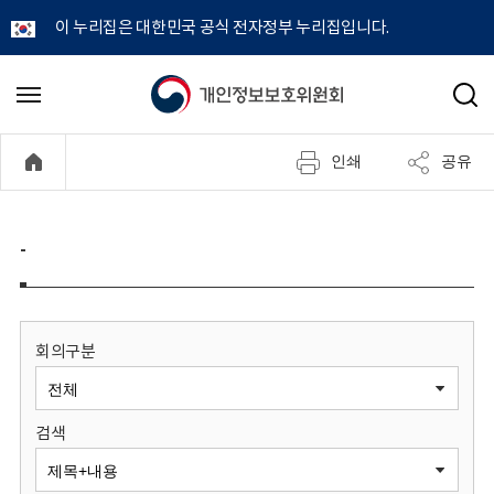
이 누리집은 대한민국 공식 전자정부 누리집입니다.
개
메
검
뉴
색
인
열
인쇄
공유
기
정
보
-
보
호
회의구분
위
검색
원