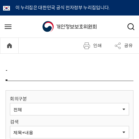
이 누리집은 대한민국 공식 전자정부 누리집입니다.
개
메
검
뉴
색
인
열
인쇄
공유
기
정
보
-
보
호
회의구분
위
검색
원