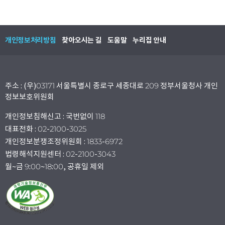
개인정보처리방침
찾아오시는 길
도움말
누리집 안내
주소 : (우)03171 서울특별시 종로구 세종대로 209 정부서울청사 개인
정보보호위원회
개인정보침해신고 : 국번없이 118
대표전화 : 02-2100-3025
개인정보분쟁조정위원회 : 1833-6972
법령해석지원센터 : 02-2100-3043
월~금 9:00~18:00, 공휴일 제외