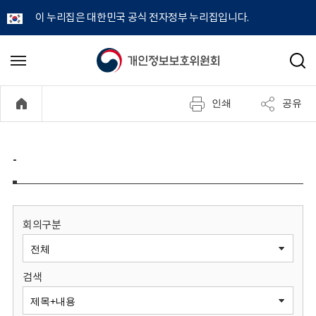
이 누리집은 대한민국 공식 전자정부 누리집입니다.
개
메
검
뉴
색
인
열
인쇄
공유
기
정
보
-
보
호
회의구분
위
검색
원