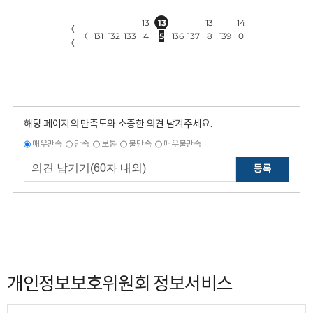
13
13
13
14
〈
〈
131
132
133
4
5
136
137
8
139
0
〈
해당 페이지의 만족도와 소중한 의견 남겨주세요.
매우만족
만족
보통
불만족
매우불만족
등록
개인정보보호위원회 정보서비스