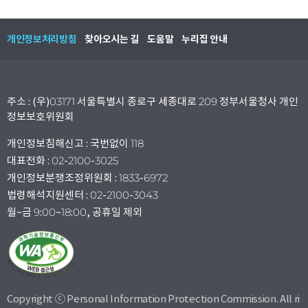
개인정보처리방침
찾아오시는 길
도움말
누리집 안내
주소 : (우)03171 서울특별시 종로구 세종대로 209 정부서울청사 개인
정보보호위원회
개인정보침해신고 : 국번없이 118
대표전화 : 02-2100-3025
개인정보분쟁조정위원회 : 1833-6972
법령해석지원센터 : 02-2100-3043
월~금 9:00~18:00, 공휴일 제외
Copyright ⓒ Personal Information Protection Commission. All ri