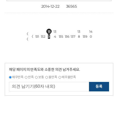
2014-12-22
36565
13
13
13
14
〈
〈
131
132
3
4
135
136
137
8
139
0
〈
해당 페이지의 만족도와 소중한 의견 남겨주세요.
매우만족
만족
보통
불만족
매우불만족
등록