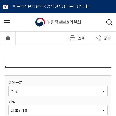
이 누리집은 대한민국 공식 전자정부 누리집입니다.
개
메
검
뉴
색
인
열
인쇄
공유
기
정
보
-
보
호
회의구분
위
검색
원