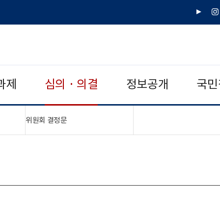
유
인
튜
스
브
타
그
램
과제
심의 · 의결
정보공개
국민
"접기,펼치기"
위원회 결정문