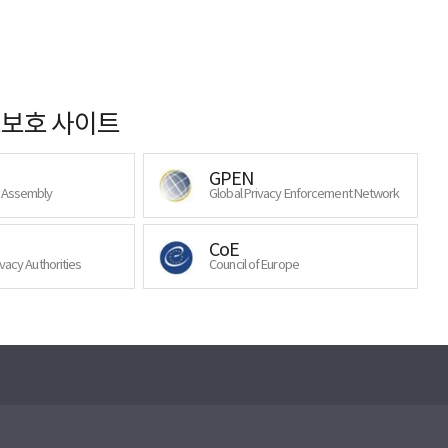
보호 사이트
GPEN
y Assembly
Global Privacy Enforcement Network
CoE
ivacy Authorities
Council of Europe