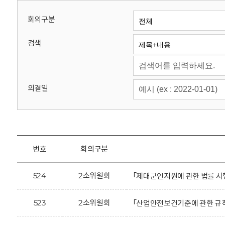
회
회의구분
검색
의결일
번호
회의구분
524
2소위원회
「제대군인지원에 관한 법률 시
523
2소위원회
「산업안전보건기준에 관한 규칙