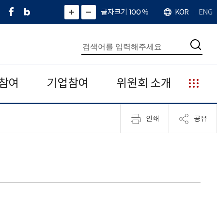
페
네
X
확
글자크기 100
%
KOR
ENG
언
화
화
이
이
(
대
어
면
면
스
버
트
수
확
축
북
블
위
대
통
소
치
검
로
터
합
색
그
)
검
색
참여
기업참여
위원회 소개
누
리
집
인쇄
공유
안
내