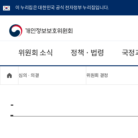
이 누리집은 대한민국 공식 전자정부 누리집입니다.
개
인
위원회 소식
정책 · 법령
국정
정
보
"접기,펼치기"
"접기,펼치기"
심의 · 의결
위원회 결정
보
호
-
위
원