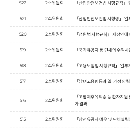
522
2소위원회
「산업안전보건법 시행규칙」 일
521
2소위원회
「산업안전보건법 시행령」 일부
520
2소위원회
「청원법 시행규칙」 제정안에 
519
2소위원회
「국가유공자 등 단체의 수익사
518
2소위원회
「고용보험법 시행규칙」 일부개
517
2소위원회
「남녀고용평등과 일·가정 양립
「고엽제후유의증 등 환자지원 
516
2소위원회
가 결과
515
2소위원회
「참전유공자 예우 및 단체설립