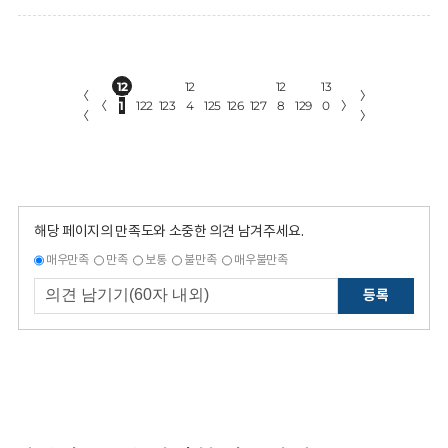
12
12
12
13
〈
〉
〈
1
122
123
4
125
126
127
8
129
0
〉
〈
〉
해당 페이지의 만족도와 소중한 의견 남겨주세요.
매우만족
만족
보통
불만족
매우불만족
등록