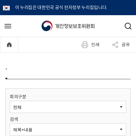
이 누리집은 대한민국 공식 전자정부 누리집입니다.
개
메
검
뉴
색
인
열
인쇄
공유
기
정
보
-
보
호
회의구분
위
검색
원