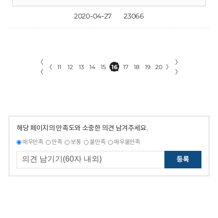
2020-04-27
23066
〈
〉
〈
11
12
13
14
15
16
17
18
19
20
〉
〈
〉
해당 페이지의 만족도와 소중한 의견 남겨주세요.
매우만족
만족
보통
불만족
매우불만족
등록