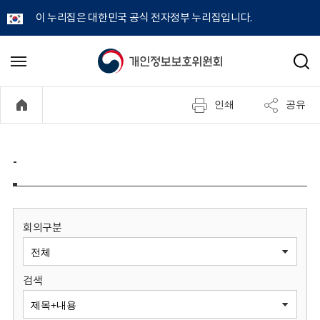
이 누리집은 대한민국 공식 전자정부 누리집입니다.
개
메
검
뉴
색
인
열
인쇄
공유
기
정
보
-
보
호
회의구분
위
검색
원