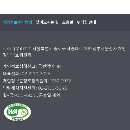
개인정보처리방침
찾아오시는 길
도움말
누리집 안내
주소 : (우)03171 서울특별시 종로구 세종대로 209 정부서울청사 개인
정보보호위원회
개인정보침해신고 : 국번없이 118
대표전화 : 02-2100-3025
개인정보분쟁조정위원회 : 1833-6972
법령해석지원센터 : 02-2100-3043
월~금 9:00~18:00, 공휴일 제외