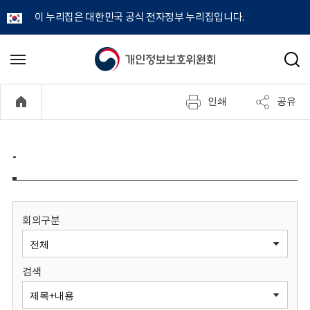
이 누리집은 대한민국 공식 전자정부 누리집입니다.
개
메
검
뉴
색
인
열
인쇄
공유
기
정
보
-
보
호
회의구분
위
검색
원