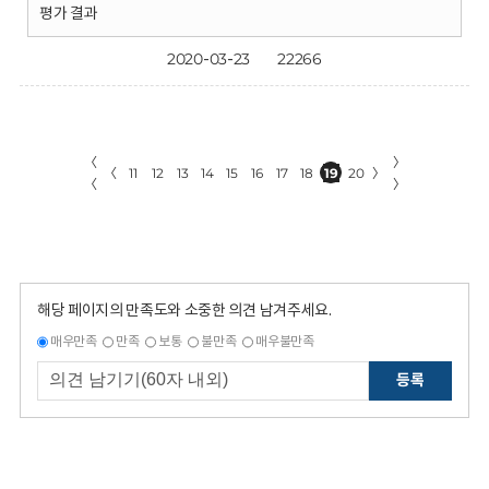
평가 결과
2020-03-23
22266
〈
〉
〈
11
12
13
14
15
16
17
18
19
20
〉
〈
〉
해당 페이지의 만족도와 소중한 의견 남겨주세요.
매우만족
만족
보통
불만족
매우불만족
등록