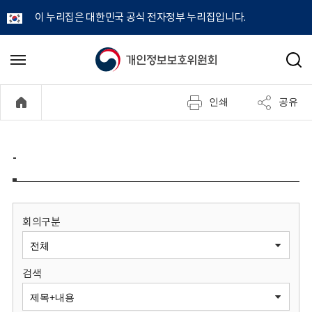
이 누리집은 대한민국 공식 전자정부 누리집입니다.
개
메
검
뉴
색
인
열
인쇄
공유
기
정
보
-
보
호
회의구분
위
검색
원