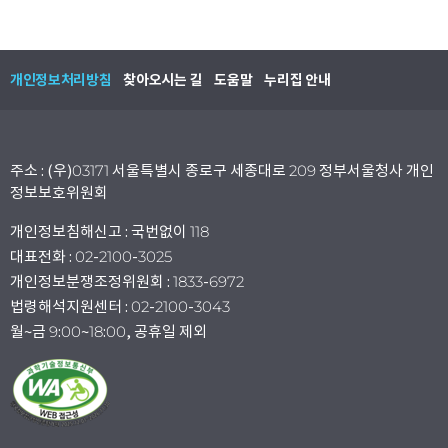
개인정보처리방침
찾아오시는 길
도움말
누리집 안내
주소 : (우)03171 서울특별시 종로구 세종대로 209 정부서울청사 개인
정보보호위원회
개인정보침해신고 : 국번없이 118
대표전화 : 02-2100-3025
개인정보분쟁조정위원회 : 1833-6972
법령해석지원센터 : 02-2100-3043
월~금 9:00~18:00, 공휴일 제외