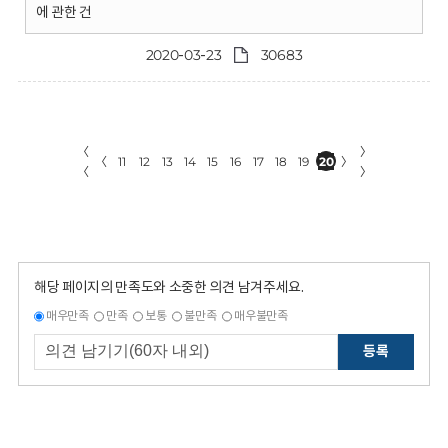
에 관한 건
2020-03-23
30683
〈
〉
〈
11
12
13
14
15
16
17
18
19
20
〉
〈
〉
해당 페이지의 만족도와 소중한 의견 남겨주세요.
매우만족
만족
보통
불만족
매우불만족
등록