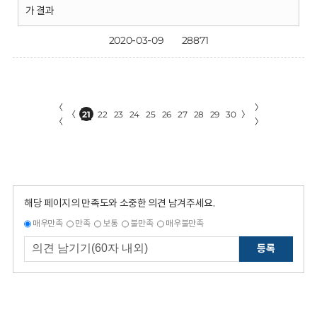
가 결과
2020-03-09
28871
〈
〉
〈
21
22
23
24
25
26
27
28
29
30
〉
〈
〉
해당 페이지의 만족도와 소중한 의견 남겨주세요.
매우만족
만족
보통
불만족
매우불만족
등록