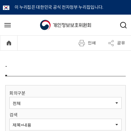
이 누리집은 대한민국 공식 전자정부 누리집입니다.
개
메
검
뉴
색
인
열
인쇄
공유
기
정
보
-
보
호
회의구분
위
검색
원