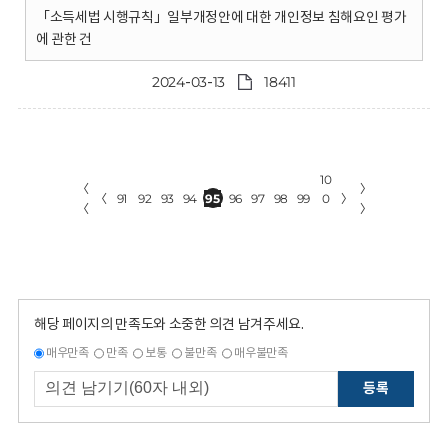
「소득세법 시행규칙」일부개정안에 대한 개인정보 침해요인 평가
에 관한 건
2024-03-13
18411
10
〈
〉
〈
91
92
93
94
95
96
97
98
99
0
〉
〈
〉
해당 페이지의 만족도와 소중한 의견 남겨주세요.
매우만족
만족
보통
불만족
매우불만족
등록