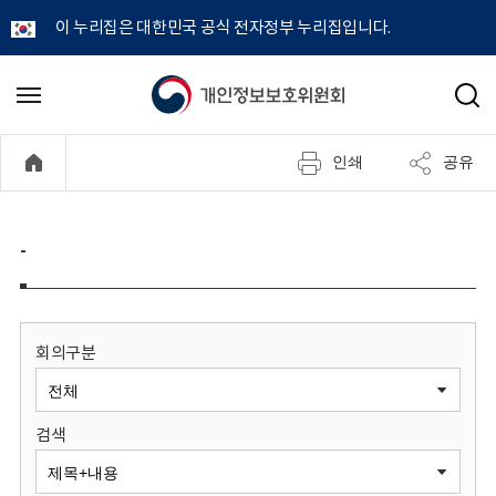
이 누리집은 대한민국 공식 전자정부 누리집입니다.
개
메
검
뉴
색
인
열
인쇄
공유
기
정
보
-
보
호
회의구분
위
검색
원