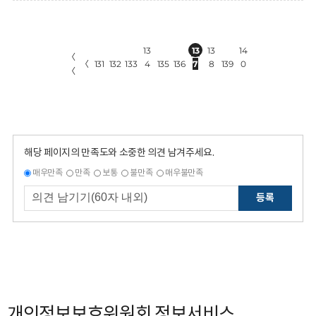
13
13
13
14
〈
〈
131
132
133
4
135
136
7
8
139
0
〈
해당 페이지의 만족도와 소중한 의견 남겨주세요.
매우만족
만족
보통
불만족
매우불만족
등록
개인정보보호위원회 정보서비스