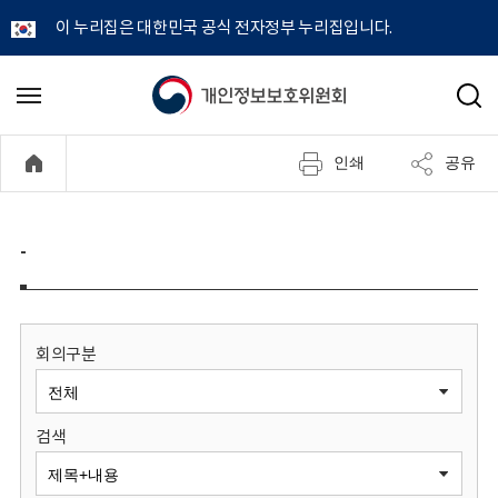
이 누리집은 대한민국 공식 전자정부 누리집입니다.
개
메
검
뉴
색
인
열
인쇄
공유
기
정
보
-
보
호
회의구분
위
검색
원