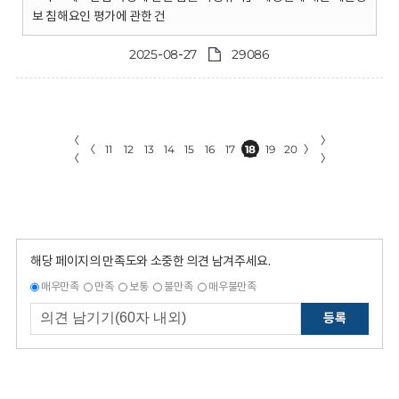
보 침해요인 평가에 관한 건
2025-08-27
29086
〈
〉
〈
11
12
13
14
15
16
17
18
19
20
〉
〈
〉
해당 페이지의 만족도와 소중한 의견 남겨주세요.
매우만족
만족
보통
불만족
매우불만족
등록