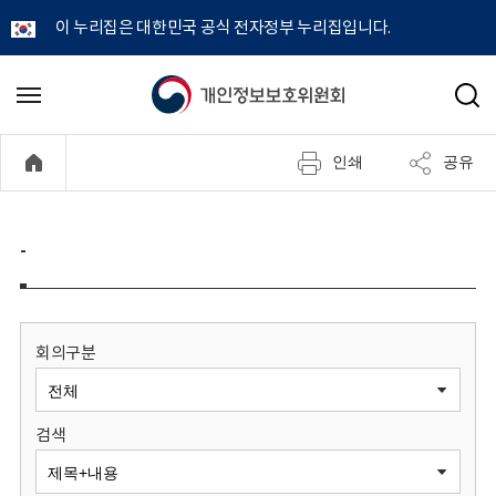
이 누리집은 대한민국 공식 전자정부 누리집입니다.
개
메
검
뉴
색
인
열
인쇄
공유
기
정
보
-
보
호
회의구분
위
검색
원