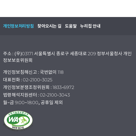
개인정보처리방침
찾아오시는 길
도움말
누리집 안내
주소 : (우)03171 서울특별시 종로구 세종대로 209 정부서울청사 개인
정보보호위원회
개인정보침해신고 : 국번없이 118
대표전화 : 02-2100-3025
개인정보분쟁조정위원회 : 1833-6972
법령해석지원센터 : 02-2100-3043
월~금 9:00~18:00, 공휴일 제외