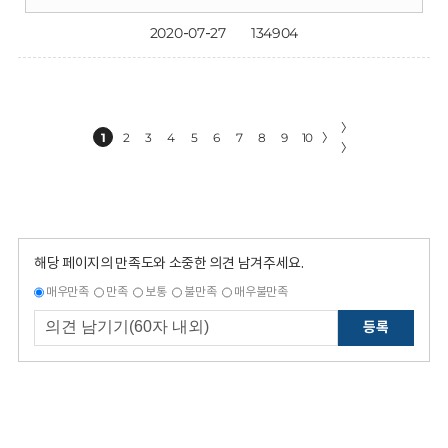
2020-07-27
134904
〉
1
2
3
4
5
6
7
8
9
10
〉
〉
해당 페이지의 만족도와 소중한 의견 남겨주세요.
매우만족
만족
보통
불만족
매우불만족
등록