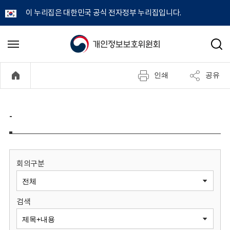
이 누리집은 대한민국 공식 전자정부 누리집입니다.
개
메
검
뉴
색
인
열
인쇄
공유
기
정
보
-
보
호
회의구분
위
검색
원