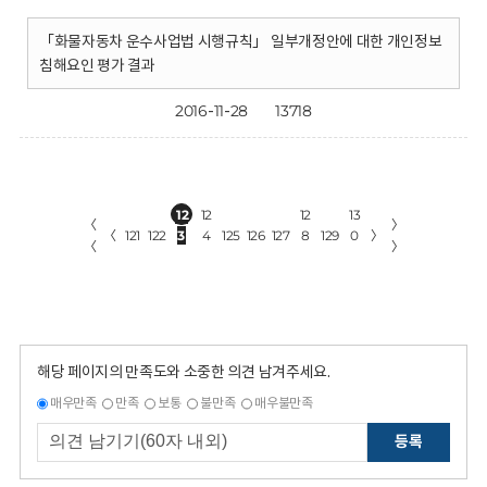
「화물자동차 운수사업법 시행규칙」 일부개정안에 대한 개인정보
침해요인 평가 결과
2016-11-28
13718
12
12
12
13
〈
〉
〈
121
122
3
4
125
126
127
8
129
0
〉
〈
〉
해당 페이지의 만족도와 소중한 의견 남겨주세요.
매우만족
만족
보통
불만족
매우불만족
등록