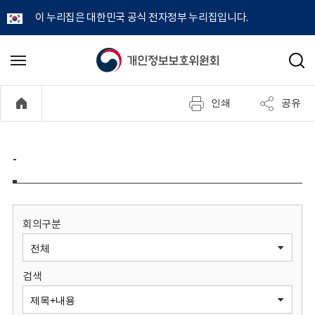
이 누리집은 대한민국 공식 전자정부 누리집입니다.
개
메
검
뉴
색
인
열
인쇄
공유
기
정
보
-
보
호
회의구분
위
검색
원