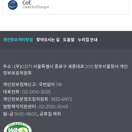
CoE
Council of Europe
개인정보처리방침
찾아오시는 길
도움말
누리집 안내
주소 : (우)03171 서울특별시 종로구 세종대로 209 정부서울청사 개인
정보보호위원회
개인정보침해신고 : 국번없이 118
대표전화 : 02-2100-3025
개인정보분쟁조정위원회 : 1833-6972
법령해석지원센터 : 02-2100-3043
월~금 9:00~18:00, 공휴일 제외