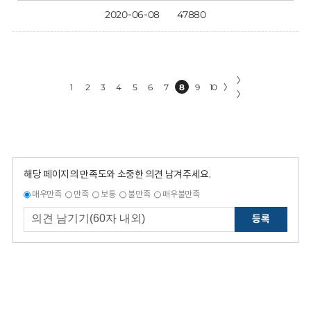
2020-06-08
47880
〉
1
2
3
4
5
6
7
8
9
10
〉
〉
해당 페이지의 만족도와 소중한 의견 남겨주세요.
매우만족
만족
보통
불만족
매우불만족
등록