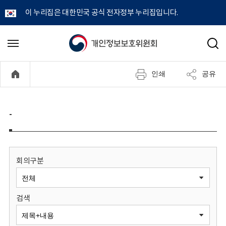
이 누리집은 대한민국 공식 전자정부 누리집입니다.
개
메
검
뉴
색
인
열
인쇄
공유
기
정
보
-
보
호
회의구분
위
검색
원