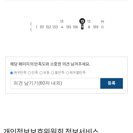
13
13
13
14
〈
〈
131
132
133
4
135
136
7
8
139
0
〈
해당 페이지의 만족도와 소중한 의견 남겨주세요.
매우만족
만족
보통
불만족
매우불만족
등록
개인정보보호위원회 정보서비스