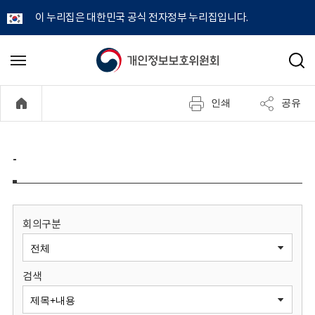
이 누리집은 대한민국 공식 전자정부 누리집입니다.
개
메
검
뉴
색
인
열
인쇄
공유
기
정
보
-
보
호
회의구분
위
검색
원